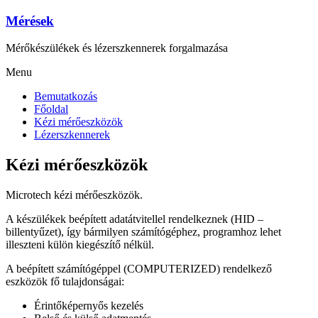
Skip
Mérések
to
content
Mérőkészülékek és lézerszkennerek forgalmazása
Menu
Bemutatkozás
Főoldal
Kézi mérőeszközök
Lézerszkennerek
Kézi mérőeszközök
Microtech kézi mérőeszközök.
A készülékek beépített adatátvitellel rendelkeznek (HID –
billentyűzet), így bármilyen számítógéphez, programhoz lehet
illeszteni külön kiegészítő nélkül.
A beépített számítógéppel (COMPUTERIZED) rendelkező
eszközök fő tulajdonságai:
Érintőképernyős kezelés