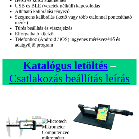
Belső és külső adatmentés
USB és BLE (vezeték nélküli) kapcsolódás
Állítható kalibrálási tényező
Szegmens kalibrálás (kettő vagy több etalonnal pontosítható
mérés)
Tűrés beállítás és visszajelzés
Elforgatható kijelző
Telefonhoz (Android / iOS) ingyenes mérésvezérlő és
adatgyűjtő program
Katalógus letöltés
–
Csatlakozás beállítás leírás
Computerized
mikrométer