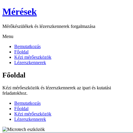
Skip
Mérések
to
content
Mérőkészülékek és lézerszkennerek forgalmazása
Menu
Bemutatkozás
Főoldal
Kézi mérőeszközök
Lézerszkennerek
Főoldal
Kézi mérőeszközök és lézerszkennerek az ipari és kutatási
feladatokhoz.
Bemutatkozás
Főoldal
Kézi mérőeszközök
Lézerszkennerek